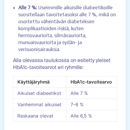
Alle 7 %:
Useimmille aikuisille diabeetikoille
suositellaan tavoitetasoksi alle 7 %, mikä on
osoitettu vähentävän diabeteksen
komplikaatioiden riskiä, kuten
hermovaurioita, silmävaurioita,
munuaisvaurioita ja sydän- ja
verisuonisairauksia.
Alla olevassa taulukossa on esitetty yleiset
HbA1c-tavoitearvot eri ryhmille:
Käyttäjäryhmä
HbA1c-tavoitearvo
Aikuiset diabeetikot
Alle 7 %
Vanhemmat aikuiset
7–8 %
Raskaana olevat
Alle 6,5 %