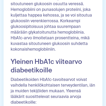
sitoutuneen glukoosin osuutta veressä.
Hemoglobiini on punasolujen proteiini, joka
kuljettaa happea kehossa, ja se voi sitoutua
glukoosiin verenkierrossa. Korkeampi
glukoosipitoisuus johtaa suurempaan
määrään glykatoitunutta hemoglobiinia.
HbA1c-arvo ilmoitetaan prosentteina, mikä
kuvastaa sitoutuneen glukoosin suhdetta
kokonaishemoglobiiniin.
Yleinen HbA1c viitearvo
diabeetikoille
Diabeetikoiden HbA1c-tavoitearvot voivat
vaihdella henkilökohtaisen terveydentilan, iän
ja muiden tekijöiden mukaan. Yleensä
lääkärit suosittelevat seuraavia arvoja
diabeetikoille: