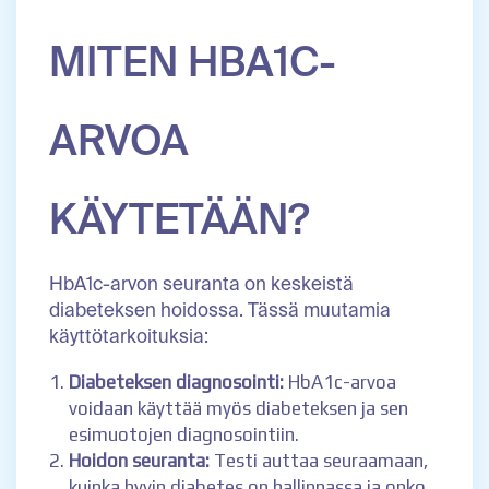
MITEN HBA1C-
ARVOA
KÄYTETÄÄN?
HbA1c-arvon seuranta on keskeistä
diabeteksen hoidossa. Tässä muutamia
käyttötarkoituksia:
Diabeteksen diagnosointi:
HbA1c-arvoa
voidaan käyttää myös diabeteksen ja sen
esimuotojen diagnosointiin.
Hoidon seuranta:
Testi auttaa seuraamaan,
kuinka hyvin diabetes on hallinnassa ja onko