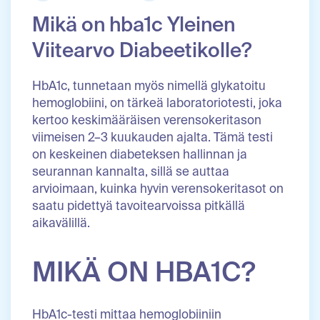
Mikä on hba1c Yleinen
Viitearvo Diabeetikolle?
HbA1c, tunnetaan myös nimellä glykatoitu
hemoglobiini, on tärkeä laboratoriotesti, joka
kertoo keskimääräisen verensokeritason
viimeisen 2–3 kuukauden ajalta. Tämä testi
on keskeinen diabeteksen hallinnan ja
seurannan kannalta, sillä se auttaa
arvioimaan, kuinka hyvin verensokeritasot on
saatu pidettyä tavoitearvoissa pitkällä
aikavälillä.
MIKÄ ON HBA1C?
HbA1c-testi mittaa hemoglobiiniin