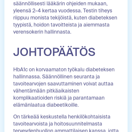
säännöllisesti lääkärin ohjeiden mukaan,
yleensä 2–4 kertaa vuodessa. Testin tiheys
riippuu monista tekijöistä, kuten diabeteksen
tyypistä, hoidon tavoitteista ja aiemmasta
verensokerin hallinnasta.
JOHTOPÄÄTÖS
HbA1c on korvaamaton työkalu diabeteksen
hallinnassa. Säännöllinen seuranta ja
tavoitearvojen saavuttaminen voivat auttaa
vähentämään pitkäaikaisten
komplikaatioiden riskiä ja parantamaan
elämänlaatua diabeetikoille.
On tärkeää keskustella henkilökohtaisista
tavoitearvoista ja hoitosuunnitelmasta
terveydenhuollon ammattilaisen kanssa, jotta