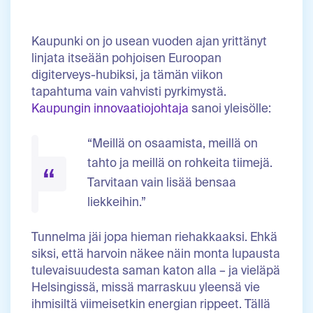
Kaupunki on jo usean vuoden ajan yrittänyt
linjata itseään pohjoisen Euroopan
digiterveys-hubiksi, ja tämän viikon
tapahtuma vain vahvisti pyrkimystä.
Kaupungin innovaatiojohtaja
sanoi yleisölle:
“Meillä on osaamista, meillä on
tahto ja meillä on rohkeita tiimejä.
Tarvitaan vain lisää bensaa
liekkeihin.”
Tunnelma jäi jopa hieman riehakkaaksi. Ehkä
siksi, että harvoin näkee näin monta lupausta
tulevaisuudesta saman katon alla – ja vieläpä
Helsingissä, missä marraskuu yleensä vie
ihmisiltä viimeisetkin energian rippeet. Tällä