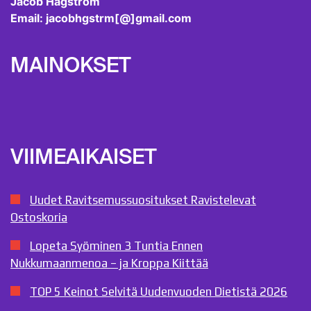
Jacob Hagström
Email: jacobhgstrm[@]gmail.com
MAINOKSET
VIIMEAIKAISET
Uudet Ravitsemussuositukset Ravistelevat
Ostoskoria
Lopeta Syöminen 3 Tuntia Ennen
Nukkumaanmenoa – ja Kroppa Kiittää
TOP 5 Keinot Selvitä Uudenvuoden Dietistä 2026