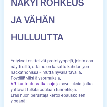
NÄKYI ROHKEUS
JA VÄHÄN
HULLUUTTA
Yritykset esittelivät prototyyppejä, joista osa
näytti siltä, että ne on kasattu kahden yön
hackathonissa – mutta hyvällä tavalla.
Pöydillä vilisi älysormuksia,
VR-kuntoutusratkaisuja
ja sovelluksia, jotka
yrittävät tulkita potilaan tunnetiloja.
Eräs nuori perustaja kertoi epäuskoisen
ylpeänä: