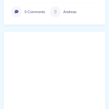
0 Comments
Andreas