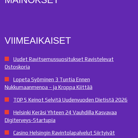
VIIMEAIKAISET
Uudet Ravitsemussuositukset Ravistelevat
Ostoskoria
Lopeta Syöminen 3 Tuntia Ennen
Nukkumaanmenoa – ja Kroppa Kiittää
TOP 5 Keinot Selvitä Uudenvuoden Dietistä 2026
Helsinki Keräsi Yhteen 24 Vauhdilla Kasvavaa
Digiterveys-Startupia
Casino Helsingin Ravintolapalvelut Siirtyivät