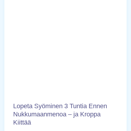
Lopeta Syöminen 3 Tuntia Ennen
Nukkumaanmenoa – ja Kroppa
Kiittää