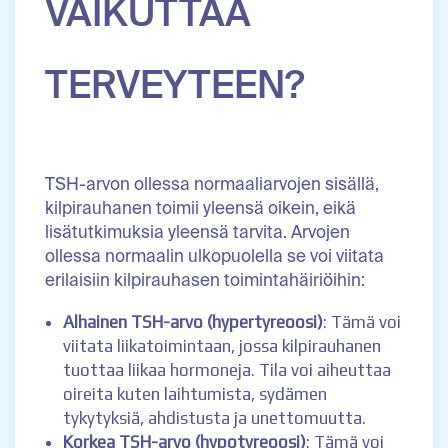
VAIKUTTAA
TERVEYTEEN?
TSH-arvon ollessa normaaliarvojen sisällä,
kilpirauhanen toimii yleensä oikein, eikä
lisätutkimuksia yleensä tarvita. Arvojen
ollessa normaalin ulkopuolella se voi viitata
erilaisiin kilpirauhasen toimintahäiriöihin:
Alhainen TSH-arvo (hypertyreoosi)
: Tämä voi
viitata liikatoimintaan, jossa kilpirauhanen
tuottaa liikaa hormoneja. Tila voi aiheuttaa
oireita kuten laihtumista, sydämen
tykytyksiä, ahdistusta ja unettomuutta.
Korkea TSH-arvo (hypotyreoosi)
: Tämä voi