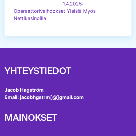
1.4.2025:
Operaattorivaihdokset Yleisiä Myös
Nettikasinoilla
YHTEYSTIEDOT
Jacob Hagström
Email: jacobhgstrm[@]gmail.com
MAINOKSET