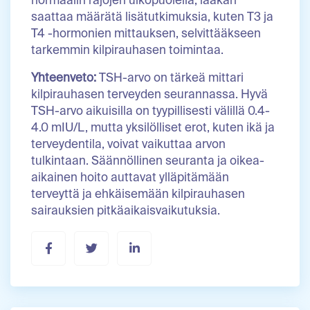
normaalin rajojen ulkopuolella, lääkäri
saattaa määrätä lisätutkimuksia, kuten T3 ja
T4 -hormonien mittauksen, selvittääkseen
tarkemmin kilpirauhasen toimintaa.
Yhteenveto:
TSH-arvo on tärkeä mittari
kilpirauhasen terveyden seurannassa. Hyvä
TSH-arvo aikuisilla on tyypillisesti välillä 0.4-
4.0 mIU/L, mutta yksilölliset erot, kuten ikä ja
terveydentila, voivat vaikuttaa arvon
tulkintaan. Säännöllinen seuranta ja oikea-
aikainen hoito auttavat ylläpitämään
terveyttä ja ehkäisemään kilpirauhasen
sairauksien pitkäaikaisvaikutuksia.