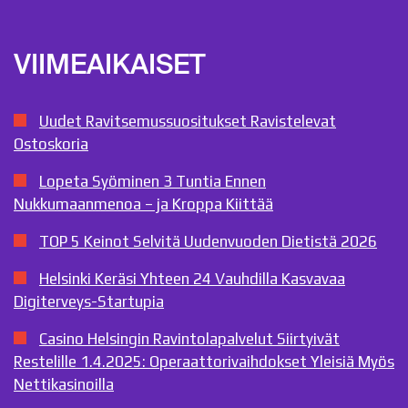
VIIMEAIKAISET
Uudet Ravitsemussuositukset Ravistelevat
Ostoskoria
Lopeta Syöminen 3 Tuntia Ennen
Nukkumaanmenoa – ja Kroppa Kiittää
TOP 5 Keinot Selvitä Uudenvuoden Dietistä 2026
Helsinki Keräsi Yhteen 24 Vauhdilla Kasvavaa
Digiterveys-Startupia
Casino Helsingin Ravintolapalvelut Siirtyivät
Restelille 1.4.2025: Operaattorivaihdokset Yleisiä Myös
Nettikasinoilla