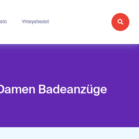
stö
Yhteystiedot
| Damen Badeanzüge