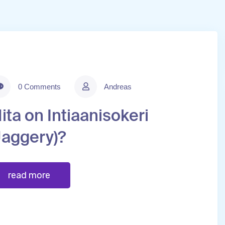
0 Comments
Andreas
ita on Intiaanisokeri
Jaggery)?
read more