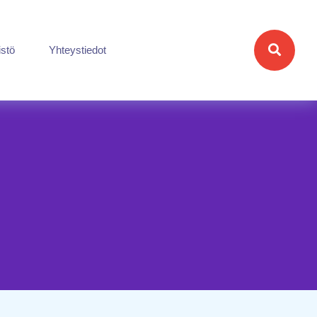
stö
Yhteystiedot