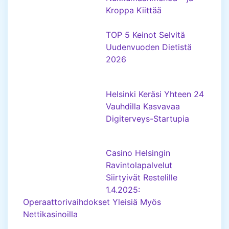
Kroppa Kiittää
TOP 5 Keinot Selvitä
Uudenvuoden Dietistä
2026
Helsinki Keräsi Yhteen 24
Vauhdilla Kasvavaa
Digiterveys-Startupia
Casino Helsingin
Ravintolapalvelut
Siirtyivät Restelille
1.4.2025:
Operaattorivaihdokset Yleisiä Myös
Nettikasinoilla